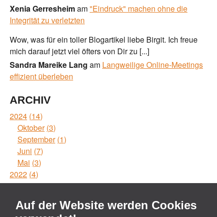
Xenia Gerresheim
am
"Eindruck" machen ohne die
Integrität zu verletzten
Wow, was für ein toller Blogartikel liebe Birgit. Ich freue
mich darauf jetzt viel öfters von Dir zu [...]
Sandra Mareike Lang
am
Langweilige Online-Meetings
effizient überleben
ARCHIV
2024
14
Oktober
3
September
1
Juni
7
Mai
3
2022
4
Mai
1
Februar
1
Auf der Website werden Cookies
Januar
2