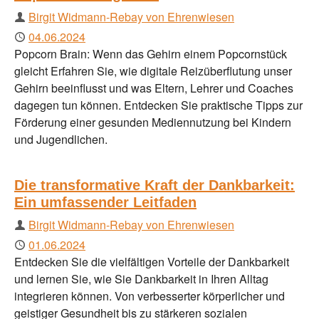
Autor
Birgit Widmann-Rebay von Ehrenwiesen
Publiziert
04.06.2024
Popcorn Brain: Wenn das Gehirn einem Popcornstück
gleicht Erfahren Sie, wie digitale Reizüberflutung unser
Gehirn beeinflusst und was Eltern, Lehrer und Coaches
dagegen tun können. Entdecken Sie praktische Tipps zur
Förderung einer gesunden Mediennutzung bei Kindern
und Jugendlichen.
Die transformative Kraft der Dankbarkeit:
Ein umfassender Leitfaden
Autor
Birgit Widmann-Rebay von Ehrenwiesen
Publiziert
01.06.2024
Entdecken Sie die vielfältigen Vorteile der Dankbarkeit
und lernen Sie, wie Sie Dankbarkeit in Ihren Alltag
integrieren können. Von verbesserter körperlicher und
geistiger Gesundheit bis zu stärkeren sozialen