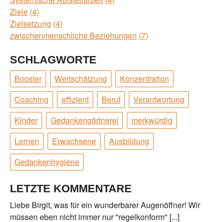
Ziele
4
Zielsetzung
4
zwischenmenschliche Beziehungen
7
SCHLAGWORTE
Booster
Wertschätzung
Konzentration
Coaching
effizient
Beruf
Verantwortung
Kinder
Gedankengärtnerei
merkwürdig
Lernen
Erwachsene
Ausbildung
Gedankenhygiene
LETZTE KOMMENTARE
Liebe Birgit, was für ein wunderbarer Augenöffner! Wir
müssen eben nicht immer nur "regelkonform" [...]