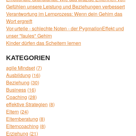
Gefühlen unsere Leistung und Beziehungen verbessert
Verantwortung im Lernprozess: Wenn dein Gehirn das
Wort ergreift
Vor-urteile - schlechte Noten - der PygmailonEffekt und
unser "faules" Gehirn
Kinder dürfen das Scheitern lernen
KATEGORIEN
agile Mindset
7
Ausbildung
16
Beziehung
30
Business
16
Coaching
28
effektive Strategien
8
Eltern
24
Elternberatung
8
Elterncoaching
8
Erziehung
21