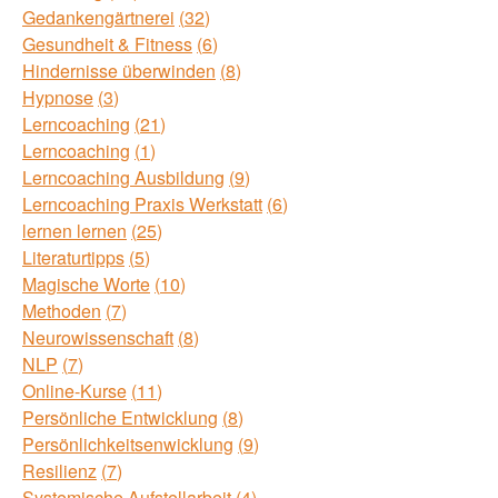
Gedankengärtnerei
32
Gesundheit & Fitness
6
Hindernisse überwinden
8
Hypnose
3
Lerncoaching
21
Lerncoaching
1
Lerncoaching Ausbildung
9
Lerncoaching Praxis Werkstatt
6
lernen lernen
25
Literaturtipps
5
Magische Worte
10
Methoden
7
Neurowissenschaft
8
NLP
7
Online-Kurse
11
Persönliche Entwicklung
8
Persönlichkeitsenwicklung
9
Resilienz
7
Systemische Aufstellarbeit
4