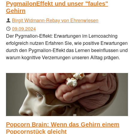
PygmailonEffekt und unser "faules"
Gehirn
Autor
Birgit Widmann-Rebay von Ehrenwiesen
Publiziert
09.09.2024
Der Pygmalion-Effekt: Erwartungen im Lerncoaching
erfolgreich nutzen Erfahren Sie, wie positive Erwartungen
durch den Pygmalion-Effekt das Lernen beeinflussen und
warum kognitive Verzerrungen unseren Alltag prägen.
Popcorn Brain: Wenn das Gehirn einem
Popcornstück gleicht