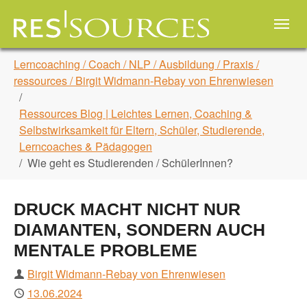
Skip to main navigation
Zum Hauptinhalt springen
Skip to page footer
Sie sind hier:
Lerncoaching / Coach / NLP / Ausbildung / Praxis /
ressources / Birgit Widmann-Rebay von Ehrenwiesen
Ressources Blog | Leichtes Lernen, Coaching &
Selbstwirksamkeit für Eltern, Schüler, Studierende,
Lerncoaches & Pädagogen
Wie geht es Studierenden / SchülerInnen?
DRUCK MACHT NICHT NUR
DIAMANTEN, SONDERN AUCH
MENTALE PROBLEME
Autor
Birgit Widmann-Rebay von Ehrenwiesen
Publiziert
13.06.2024