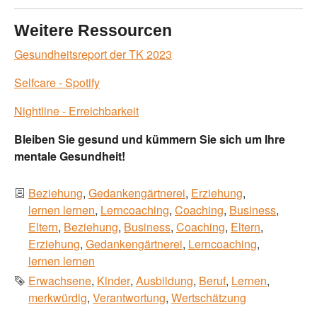
Weitere Ressourcen
Gesundheitsreport der TK 2023
Selfcare - Spotify
Nightline - Erreichbarkeit
Bleiben Sie gesund und kümmern Sie sich um Ihre
mentale Gesundheit!
Kategorien
Beziehung
Gedankengärtnerei
Erziehung
lernen lernen
Lerncoaching
Coaching
Business
Eltern
Beziehung
Business
Coaching
Eltern
Erziehung
Gedankengärtnerei
Lerncoaching
lernen lernen
Schlagworte
Erwachsene
Kinder
Ausbildung
Beruf
Lernen
merkwürdig
Verantwortung
Wertschätzung