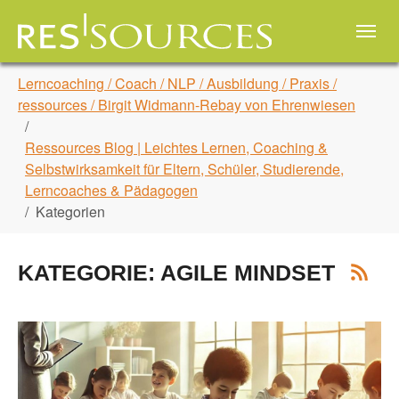
Skip to main navigation
Zum Hauptinhalt springen
Skip to page footer
Sie sind hier:
Lerncoaching / Coach / NLP / Ausbildung / Praxis /
ressources / Birgit Widmann-Rebay von Ehrenwiesen
Ressources Blog | Leichtes Lernen, Coaching &
Selbstwirksamkeit für Eltern, Schüler, Studierende,
Lerncoaches & Pädagogen
Kategorien
KATEGORIE: AGILE MINDSET