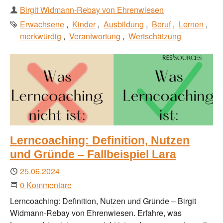
Autor
Birgit Widmann-Rebay von Ehrenwiesen
Schlagworte
Erwachsene
Kinder
Ausbildung
Beruf
Lernen
merkwürdig
Verantwortung
Wertschätzung
Lerncoaching: Definition, Nutzen
und Gründe – Fallbeispiel Lara
Publiziert
25.06.2024
Beginne eine Unterhaltung
0 Kommentare
Lerncoaching: Definition, Nutzen und Gründe – Birgit
Widmann-Rebay von Ehrenwiesen. Erfahre, was