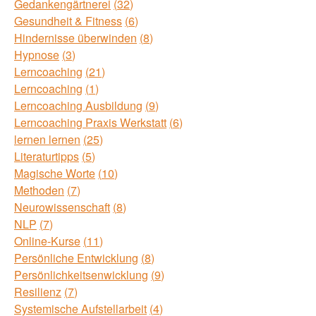
Gedankengärtnerei
32
Gesundheit & Fitness
6
Hindernisse überwinden
8
Hypnose
3
Lerncoaching
21
Lerncoaching
1
Lerncoaching Ausbildung
9
Lerncoaching Praxis Werkstatt
6
lernen lernen
25
Literaturtipps
5
Magische Worte
10
Methoden
7
Neurowissenschaft
8
NLP
7
Online-Kurse
11
Persönliche Entwicklung
8
Persönlichkeitsenwicklung
9
Resilienz
7
Systemische Aufstellarbeit
4