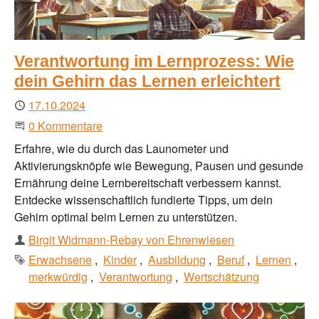
Verantwortung im Lernprozess: Wie
dein Gehirn das Lernen erleichtert
Publiziert
17.10.2024
Beginne eine Unterhaltung
0 Kommentare
Erfahre, wie du durch das Launometer und
Aktivierungsknöpfe wie Bewegung, Pausen und gesunde
Ernährung deine Lernbereitschaft verbessern kannst.
Entdecke wissenschaftlich fundierte Tipps, um dein
Gehirn optimal beim Lernen zu unterstützen.
Autor
Birgit Widmann-Rebay von Ehrenwiesen
Schlagworte
Erwachsene
Kinder
Ausbildung
Beruf
Lernen
merkwürdig
Verantwortung
Wertschätzung