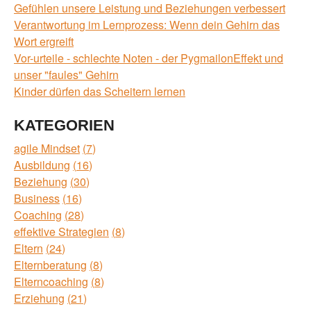
Gefühlen unsere Leistung und Beziehungen verbessert
Verantwortung im Lernprozess: Wenn dein Gehirn das
Wort ergreift
Vor-urteile - schlechte Noten - der PygmailonEffekt und
unser "faules" Gehirn
Kinder dürfen das Scheitern lernen
KATEGORIEN
agile Mindset
7
Ausbildung
16
Beziehung
30
Business
16
Coaching
28
effektive Strategien
8
Eltern
24
Elternberatung
8
Elterncoaching
8
Erziehung
21