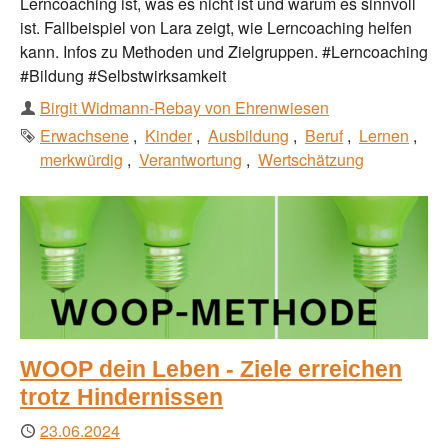
Lerncoaching ist, was es nicht ist und warum es sinnvoll
ist. Fallbeispiel von Lara zeigt, wie Lerncoaching helfen
kann. Infos zu Methoden und Zielgruppen. #Lerncoaching
#Bildung #Selbstwirksamkeit
Autor
Birgit Widmann-Rebay von Ehrenwiesen
Schlagworte
Erwachsene
Kinder
Ausbildung
Beruf
Lernen
merkwürdig
Verantwortung
Wertschätzung
WOOP dein Leben - Ziele erreichen
trotz Hindernissen
Publiziert
23.06.2024