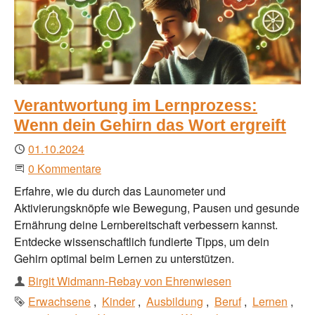
Verantwortung im Lernprozess:
Wenn dein Gehirn das Wort ergreift
Publiziert
01.10.2024
Beginne eine Unterhaltung
0 Kommentare
Erfahre, wie du durch das Launometer und
Aktivierungsknöpfe wie Bewegung, Pausen und gesunde
Ernährung deine Lernbereitschaft verbessern kannst.
Entdecke wissenschaftlich fundierte Tipps, um dein
Gehirn optimal beim Lernen zu unterstützen.
Autor
Birgit Widmann-Rebay von Ehrenwiesen
Schlagworte
Erwachsene
Kinder
Ausbildung
Beruf
Lernen