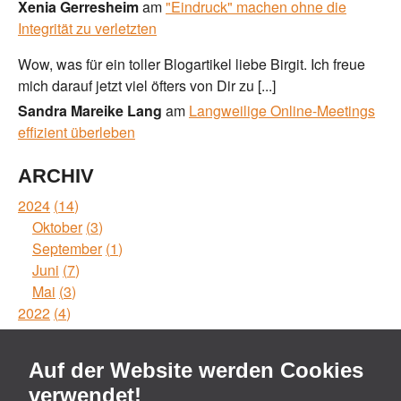
Xenia Gerresheim
am
"Eindruck" machen ohne die
Integrität zu verletzten
Wow, was für ein toller Blogartikel liebe Birgit. Ich freue
mich darauf jetzt viel öfters von Dir zu [...]
Sandra Mareike Lang
am
Langweilige Online-Meetings
effizient überleben
ARCHIV
2024
14
Oktober
3
September
1
Juni
7
Mai
3
2022
4
Mai
1
Februar
1
Auf der Website werden Cookies
Januar
2
verwendet!