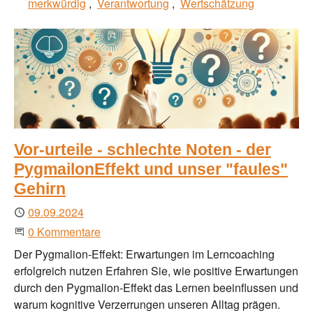
merkwürdig
Verantwortung
Wertschätzung
Vor-urteile - schlechte Noten - der
PygmailonEffekt und unser "faules"
Gehirn
Publiziert
09.09.2024
Beginne eine Unterhaltung
0 Kommentare
Der Pygmalion-Effekt: Erwartungen im Lerncoaching
erfolgreich nutzen Erfahren Sie, wie positive Erwartungen
durch den Pygmalion-Effekt das Lernen beeinflussen und
warum kognitive Verzerrungen unseren Alltag prägen.