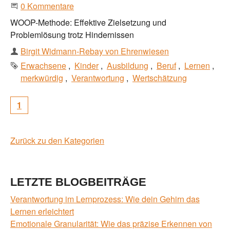
Beginne eine Unterhaltung
0 Kommentare
WOOP-Methode: Effektive Zielsetzung und
Problemlösung trotz Hindernissen
Autor
Birgit Widmann-Rebay von Ehrenwiesen
Schlagworte
Erwachsene
Kinder
Ausbildung
Beruf
Lernen
merkwürdig
Verantwortung
Wertschätzung
1
Zurück zu den Kategorien
LETZTE BLOGBEITRÄGE
Verantwortung im Lernprozess: Wie dein Gehirn das
Lernen erleichtert
Emotionale Granularität: Wie das präzise Erkennen von