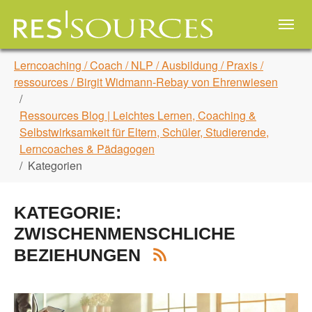
Skip to main navigation
Zum Hauptinhalt springen
Skip to page footer
Sie sind hier:
Lerncoaching / Coach / NLP / Ausbildung / Praxis /
ressources / Birgit Widmann-Rebay von Ehrenwiesen
Ressources Blog | Leichtes Lernen, Coaching &
Selbstwirksamkeit für Eltern, Schüler, Studierende,
Lerncoaches & Pädagogen
Kategorien
KATEGORIE:
ZWISCHENMENSCHLICHE
BEZIEHUNGEN