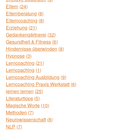
Eltern
24
Elternberatung
8
Elterncoaching
8
Erziehung
21
Gedankengärtnerei
32
Gesundheit & Fitness
6
Hindernisse überwinden
8
Hypnose
3
Lerncoaching
21
Lerncoaching
1
Lerncoaching Ausbildung
9
Lerncoaching Praxis Werkstatt
6
lernen lernen
25
Literaturtipps
5
Magische Worte
10
Methoden
7
Neurowissenschaft
8
NLP
7