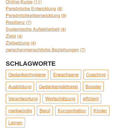
Online-Kurse
11
Persönliche Entwicklung
8
Persönlichkeitsenwicklung
9
Resilienz
7
Systemische Aufstellarbeit
4
Ziele
4
Zielsetzung
4
zwischenmenschliche Beziehungen
7
SCHLAGWORTE
Gedankenhygiene
Erwachsene
Coaching
Ausbildung
Gedankengärtnerei
Booster
Verantwortung
Wertschätzung
effizient
merkwürdig
Beruf
Konzentration
Kinder
Lernen