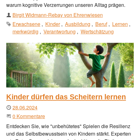
warum kognitive Verzerrungen unseren Alltag prägen.
Autor
Birgit Widmann-Rebay von Ehrenwiesen
Schlagworte
Erwachsene
Kinder
Ausbildung
Beruf
Lernen
merkwürdig
Verantwortung
Wertschätzung
Kinder dürfen das Scheitern lernen
Publiziert
28.06.2024
Beginne eine Unterhaltung
0 Kommentare
Entdecken Sie, wie "unbehütetes" Spielen die Resilienz
und das Selbstbewusstsein von Kindern stärkt. Experten