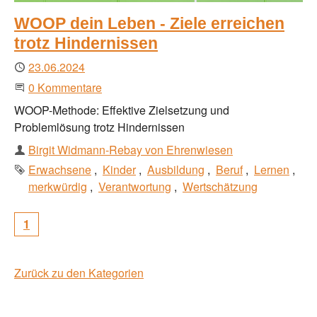
WOOP dein Leben - Ziele erreichen
trotz Hindernissen
Publiziert
23.06.2024
Beginne eine Unterhaltung
0 Kommentare
WOOP-Methode: Effektive Zielsetzung und
Problemlösung trotz Hindernissen
Autor
Birgit Widmann-Rebay von Ehrenwiesen
Schlagworte
Erwachsene
Kinder
Ausbildung
Beruf
Lernen
merkwürdig
Verantwortung
Wertschätzung
1
Zurück zu den Kategorien