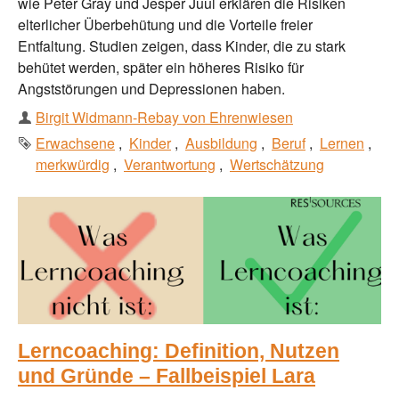
wie Peter Gray und Jesper Juul erklären die Risiken
elterlicher Überbehütung und die Vorteile freier
Entfaltung. Studien zeigen, dass Kinder, die zu stark
behütet werden, später ein höheres Risiko für
Angststörungen und Depressionen haben.
Autor
Birgit Widmann-Rebay von Ehrenwiesen
Schlagworte
Erwachsene
Kinder
Ausbildung
Beruf
Lernen
merkwürdig
Verantwortung
Wertschätzung
Lerncoaching: Definition, Nutzen
und Gründe – Fallbeispiel Lara