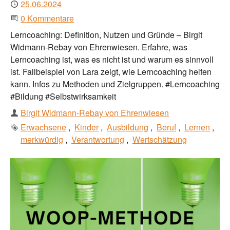
Publiziert
25.06.2024
Beginne eine Unterhaltung
0 Kommentare
Lerncoaching: Definition, Nutzen und Gründe – Birgit
Widmann-Rebay von Ehrenwiesen. Erfahre, was
Lerncoaching ist, was es nicht ist und warum es sinnvoll
ist. Fallbeispiel von Lara zeigt, wie Lerncoaching helfen
kann. Infos zu Methoden und Zielgruppen. #Lerncoaching
#Bildung #Selbstwirksamkeit
Autor
Birgit Widmann-Rebay von Ehrenwiesen
Schlagworte
Erwachsene
Kinder
Ausbildung
Beruf
Lernen
merkwürdig
Verantwortung
Wertschätzung