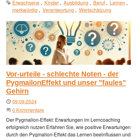
Schlagworte
Erwachsene
Kinder
Ausbildung
Beruf
Lernen
merkwürdig
Verantwortung
Wertschätzung
Vor-urteile - schlechte Noten - der
PygmailonEffekt und unser "faules"
Gehirn
Publiziert
09.09.2024
Beginne eine Unterhaltung
0 Kommentare
Der Pygmalion-Effekt: Erwartungen im Lerncoaching
erfolgreich nutzen Erfahren Sie, wie positive Erwartungen
durch den Pygmalion-Effekt das Lernen beeinflussen und