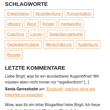
SCHLAGWORTE
Erwachsene
Verantwortung
Konzentration
effizient
Beruf
Kinder
merkwürdig
Coaching
Lernen
Gedankengärtnerei
Gedankenhygiene
Wertschätzung
Ausbildung
Booster
LETZTE KOMMENTARE
Liebe Birgit, was für ein wunderbarer Augenöffner! Wir
müssen eben nicht immer nur "regelkonform" [...]
Xenia Gerresheim
am
"Eindruck" machen ohne die
Integrität zu verletzten
Wow, was für ein toller Blogartikel liebe Birgit. Ich freue