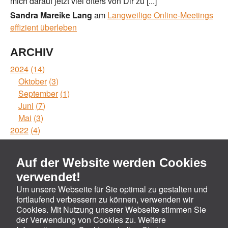
mich darauf jetzt viel öfters von Dir zu [...]
Sandra Mareike Lang
am
Langweilige Online-Meetings
effizient überleben
ARCHIV
2024
14
Oktober
3
September
1
Juni
7
Mai
3
2022
4
Mai
1
Februar
1
Auf der Website werden Cookies
Januar
2
verwendet!
Um unsere Webseite für Sie optimal zu gestalten und
RSS-FEEDS
fortlaufend verbessern zu können, verwenden wir
Recent posts
Cookies. Mit Nutzung unserer Webseite stimmen Sie
der Verwendung von Cookies zu. Weitere