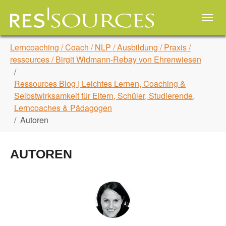
Skip to main navigation
Zum Hauptinhalt springen
Skip to page footer
Sie sind hier:
Lerncoaching / Coach / NLP / Ausbildung / Praxis /
ressources / Birgit Widmann-Rebay von Ehrenwiesen
Ressources Blog | Leichtes Lernen, Coaching &
Selbstwirksamkeit für Eltern, Schüler, Studierende,
Lerncoaches & Pädagogen
Autoren
AUTOREN