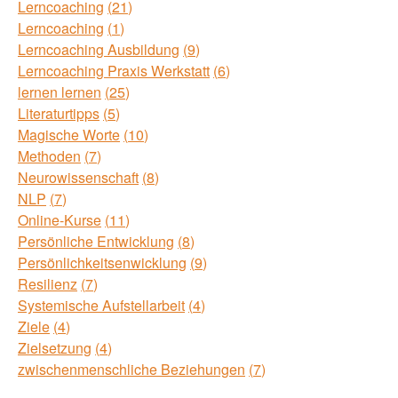
Lerncoaching
21
Lerncoaching
1
Lerncoaching Ausbildung
9
Lerncoaching Praxis Werkstatt
6
lernen lernen
25
Literaturtipps
5
Magische Worte
10
Methoden
7
Neurowissenschaft
8
NLP
7
Online-Kurse
11
Persönliche Entwicklung
8
Persönlichkeitsenwicklung
9
Resilienz
7
Systemische Aufstellarbeit
4
Ziele
4
Zielsetzung
4
zwischenmenschliche Beziehungen
7