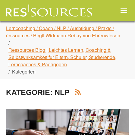
Skip to main navigation
Zum Hauptinhalt springen
Skip to page footer
Sie sind hier:
Lerncoaching / Coach / NLP / Ausbildung / Praxis /
ressources / Birgit Widmann-Rebay von Ehrenwiesen
Ressources Blog | Leichtes Lernen, Coaching &
Selbstwirksamkeit für Eltern, Schüler, Studierende,
Lerncoaches & Pädagogen
Kategorien
KATEGORIE: NLP