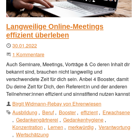
Langweilige Online-Meetings
effizient überleben
Publiziert
30.01.2022
An der Unterhaltung teilnehmen
1 Kommentare
Auch Seminare, Meetings, Vorträge & Co deren Inhalt dir
bekannt sind, brauchen nicht langweilig und
verschwendete Zeit für dich sein. Anbei 4 Booster, damit
Du deine Zeit für Dich, den Referent:in und der anderen
Teilnehmer:innen effizient und sinnstiftend nutzen kannst
Autor
Birgit Widmann-Rebay von Ehrenwiesen
Schlagworte
Ausbildung
Beruf
Booster
effizient
Erwachsene
Gedankengärtnerei
Gedankenhygiene
Konzentration
Lernen
merkwürdig
Verantwortung
Wertschätzung