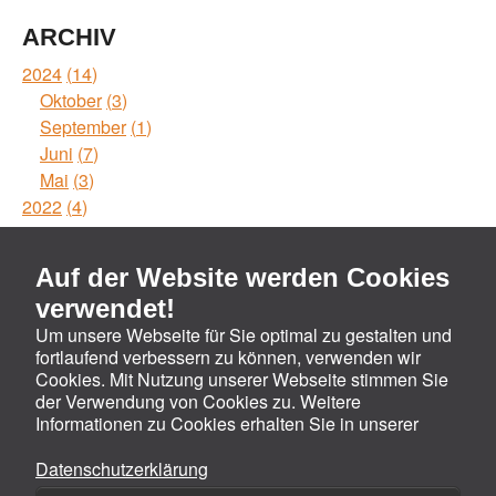
ARCHIV
2024
14
Oktober
3
September
1
Juni
7
Mai
3
2022
4
Mai
1
Februar
1
Auf der Website werden Cookies
Januar
2
verwendet!
Um unsere Webseite für Sie optimal zu gestalten und
RSS-FEEDS
fortlaufend verbessern zu können, verwenden wir
Recent posts
Cookies. Mit Nutzung unserer Webseite stimmen Sie
der Verwendung von Cookies zu. Weitere
Informationen zu Cookies erhalten Sie in unserer
Birgit Widmann-Rebay v. Ehrenwiesen · Breite Eiche 4 ·
Datenschutzerklärung
D-82234 Weßling ·
+49 (0) 81 53 - 95 34 17
·