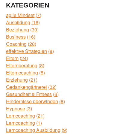
KATEGORIEN
agile Mindset
7
Ausbildung
16
Beziehung
30
Business
16
Coaching
28
effektive Strategien
8
Eltern
24
Elternberatung
8
Elterncoaching
8
Erziehung
21
Gedankengärtnerei
32
Gesundheit & Fitness
6
Hindernisse überwinden
8
Hypnose
3
Lerncoaching
21
Lerncoaching
1
Lerncoaching Ausbildung
9