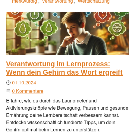
merkwürdig
Verantwortung
Wertschätzung
Verantwortung im Lernprozess:
Wenn dein Gehirn das Wort ergreift
Publiziert
01.10.2024
Beginne eine Unterhaltung
0 Kommentare
Erfahre, wie du durch das Launometer und
Aktivierungsknöpfe wie Bewegung, Pausen und gesunde
Ernährung deine Lernbereitschaft verbessern kannst.
Entdecke wissenschaftlich fundierte Tipps, um dein
Gehirn optimal beim Lernen zu unterstützen.