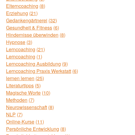
Elterncoaching
8
Erziehung
21
Gedankengärtnerei
32
Gesundheit & Fitness
6
Hindernisse überwinden
8
Hypnose
3
Lerncoaching
21
Lerncoaching
1
Lerncoaching Ausbildung
9
Lerncoaching Praxis Werkstatt
6
lernen lernen
25
Literaturtipps
5
Magische Worte
10
Methoden
7
Neurowissenschaft
8
NLP
7
Online-Kurse
11
Persönliche Entwicklung
8