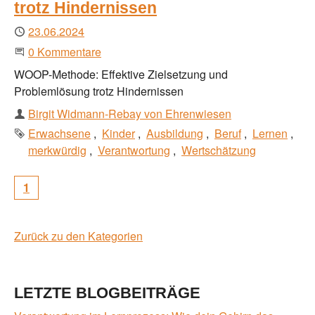
trotz Hindernissen
Publiziert
23.06.2024
Beginne eine Unterhaltung
0 Kommentare
WOOP-Methode: Effektive Zielsetzung und
Problemlösung trotz Hindernissen
Autor
Birgit Widmann-Rebay von Ehrenwiesen
Schlagworte
Erwachsene
Kinder
Ausbildung
Beruf
Lernen
merkwürdig
Verantwortung
Wertschätzung
1
Zurück zu den Kategorien
LETZTE BLOGBEITRÄGE