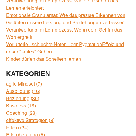
Verantwortung im Lernprozess: Wie dein Gehirn das
Lernen erleichtert
Emotionale Granularität: Wie das präzise Erkennen von
Gefühlen unsere Leistung und Beziehungen verbessert
Verantwortung im Lernprozess: Wenn dein Gehirn das
Wort ergreift
Vor-urteile - schlechte Noten - der PygmailonEffekt und
unser "faules" Gehirn
Kinder dürfen das Scheitern lernen
KATEGORIEN
agile Mindset
7
Ausbildung
16
Beziehung
30
Business
16
Coaching
28
effektive Strategien
8
Eltern
24
Elternberatung
8