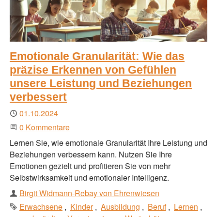
Emotionale Granularität: Wie das
präzise Erkennen von Gefühlen
unsere Leistung und Beziehungen
verbessert
Publiziert
01.10.2024
Beginne eine Unterhaltung
0 Kommentare
Lernen Sie, wie emotionale Granularität Ihre Leistung und
Beziehungen verbessern kann. Nutzen Sie Ihre
Emotionen gezielt und profitieren Sie von mehr
Selbstwirksamkeit und emotionaler Intelligenz.
Autor
Birgit Widmann-Rebay von Ehrenwiesen
Schlagworte
Erwachsene
Kinder
Ausbildung
Beruf
Lernen