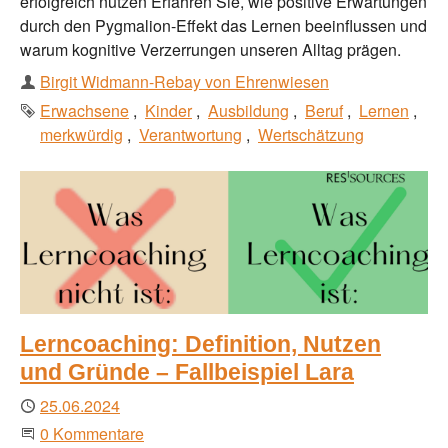
erfolgreich nutzen Erfahren Sie, wie positive Erwartungen
durch den Pygmalion-Effekt das Lernen beeinflussen und
warum kognitive Verzerrungen unseren Alltag prägen.
Autor
Birgit Widmann-Rebay von Ehrenwiesen
Schlagworte
Erwachsene
Kinder
Ausbildung
Beruf
Lernen
merkwürdig
Verantwortung
Wertschätzung
Lerncoaching: Definition, Nutzen
und Gründe – Fallbeispiel Lara
Publiziert
25.06.2024
Beginne eine Unterhaltung
0 Kommentare