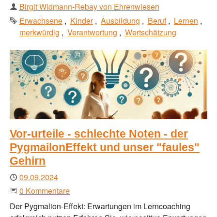
Autor
Birgit Widmann-Rebay von Ehrenwiesen
Schlagworte
Erwachsene
Kinder
Ausbildung
Beruf
Lernen
merkwürdig
Verantwortung
Wertschätzung
Vor-urteile - schlechte Noten - der
PygmailonEffekt und unser "faules"
Gehirn
Publiziert
09.09.2024
Beginne eine Unterhaltung
0 Kommentare
Der Pygmalion-Effekt: Erwartungen im Lerncoaching