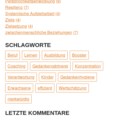
Persönlichkeitsenwicklung
9
Resilienz
7
Systemische Aufstellarbeit
4
Ziele
4
Zielsetzung
4
zwischenmenschliche Beziehungen
7
SCHLAGWORTE
Beruf
Lernen
Ausbildung
Booster
Coaching
Gedankengärtnerei
Konzentration
Verantwortung
Kinder
Gedankenhygiene
Erwachsene
effizient
Wertschätzung
merkwürdig
LETZTE KOMMENTARE